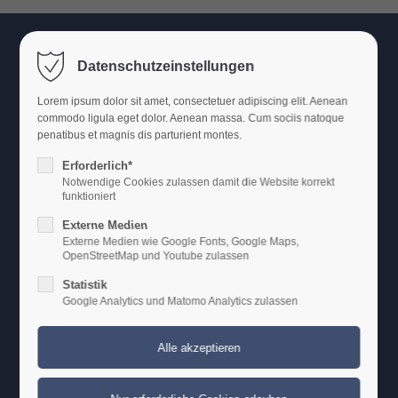
THAT'S ENTERTAINMENT
LOGIN
Datenschutzeinstellungen
Benutzername
Lorem ipsum dolor sit amet, consectetuer adipiscing elit. Aenean
commodo ligula eget dolor. Aenean massa. Cum sociis natoque
penatibus et magnis dis parturient montes.
Erforderlich*
Passwort
Notwendige Cookies zulassen damit die Website korrekt
funktioniert
Externe Medien
Externe Medien wie Google Fonts, Google Maps,
OpenStreetMap und Youtube zulassen
Anmelden
Statistik
Google Analytics und Matomo Analytics zulassen
Register
|
Lost your password?
Support