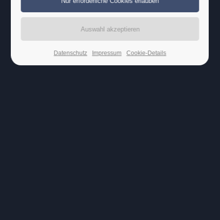
Lorem ipsum dolor sit amet:
24h
/ 365days
Datenschutz
Impressum
Cookie-Details
We offer support for our customers
Mon - Fri 8:00am - 5:00pm
(GMT +1)
Get in touch
Cybersteel Inc.
376-293 City Road, Suite 600
San Francisco, CA 94102
Have any questions?